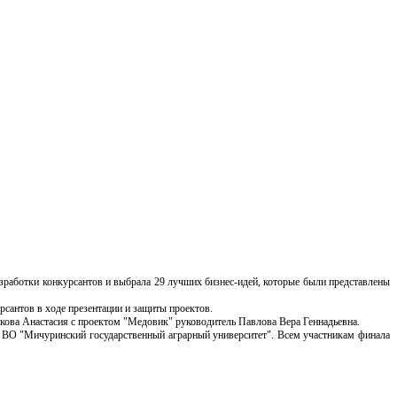
азработки конкурсантов и выбрала 29 лучших бизнес-идей, которые были представлены
рсантов в ходе презентации и защиты проектов.
кова Анастасия с проектом "Медовик" руководитель Павлова Вера Геннадьевна.
 ВО "Мичуринский государственный аграрный университет". Всем участникам финала