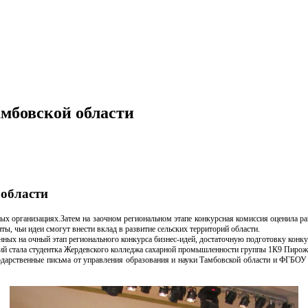
амбовской области
 области
ных организациях.Затем на заочном региональном этапе конкурсная комиссия оценила р
ты, чьи идеи смогут внести вклад в развитие сельских территорий области.
ных на очный этап регионального конкурса бизнес-идей, достаточную подготовку конку
ий стала студентка Жердевского колледжа сахарной промышленности группы 1К9 Пирож
дарственные письма от управления образования и науки Тамбовской области и ФГБОУ