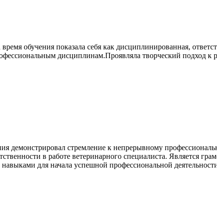
 время обучения показала себя как дисциплинированная, ответст
фессиональным дисциплинам.Проявляла творческий подход к ре
ения демонстрировал стремление к непрерывному профессионал
етственности в работе ветеринарного специалиста. Является гр
авыками для начала успешной профессиональной деятельности 