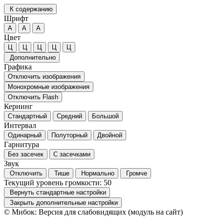
К содержанию
Шрифт
А
А
А
Цвет
Ц
Ц
Ц
Ц
Ц
Дополнительно
Графика
Отключить изображения
Монохромные изображения
Отключить Flash
Кернинг
Стандартный
Средний
Большой
Интервал
Одинарный
Полуторный
Двойной
Гарнитура
Без засечек
С засечками
Звук
Отключить
Тише
Нормально
Громче
Текущий уровень громкости:
50
Вернуть стандартные настройки
Закрыть дополнительные настройки
© Мибок: Версия для слабовидящих (модуль на сайт)