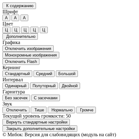
К содержанию
Шрифт
А
А
А
Цвет
Ц
Ц
Ц
Ц
Ц
Дополнительно
Графика
Отключить изображения
Монохромные изображения
Отключить Flash
Кернинг
Стандартный
Средний
Большой
Интервал
Одинарный
Полуторный
Двойной
Гарнитура
Без засечек
С засечками
Звук
Отключить
Тише
Нормально
Громче
Текущий уровень громкости:
50
Вернуть стандартные настройки
Закрыть дополнительные настройки
© Мибок: Версия для слабовидящих (модуль на сайт)